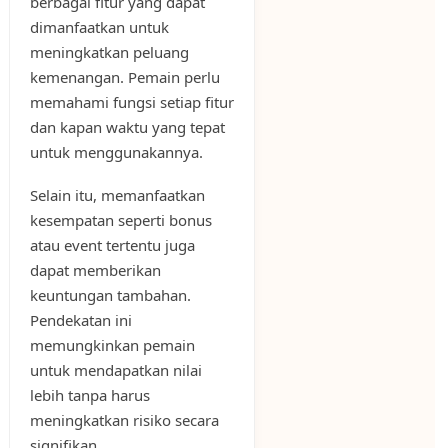
berbagai fitur yang dapat
dimanfaatkan untuk
meningkatkan peluang
kemenangan. Pemain perlu
memahami fungsi setiap fitur
dan kapan waktu yang tepat
untuk menggunakannya.
Selain itu, memanfaatkan
kesempatan seperti bonus
atau event tertentu juga
dapat memberikan
keuntungan tambahan.
Pendekatan ini
memungkinkan pemain
untuk mendapatkan nilai
lebih tanpa harus
meningkatkan risiko secara
signifikan.