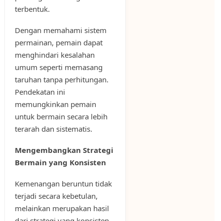
terbentuk.
Dengan memahami sistem
permainan, pemain dapat
menghindari kesalahan
umum seperti memasang
taruhan tanpa perhitungan.
Pendekatan ini
memungkinkan pemain
untuk bermain secara lebih
terarah dan sistematis.
Mengembangkan Strategi
Bermain yang Konsisten
Kemenangan beruntun tidak
terjadi secara kebetulan,
melainkan merupakan hasil
dari strategi yang konsisten.