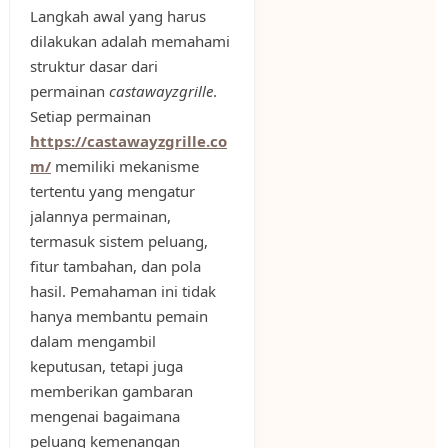
Langkah awal yang harus
dilakukan adalah memahami
struktur dasar dari
permainan
castawayzgrille
.
Setiap permainan
https://castawayzgrille.co
m/
memiliki mekanisme
tertentu yang mengatur
jalannya permainan,
termasuk sistem peluang,
fitur tambahan, dan pola
hasil. Pemahaman ini tidak
hanya membantu pemain
dalam mengambil
keputusan, tetapi juga
memberikan gambaran
mengenai bagaimana
peluang kemenangan