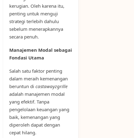
kerugian. Oleh karena itu,
penting untuk menguji
strategi terlebih dahulu
sebelum menerapkannya
secara penuh.
Manajemen Modal sebagai
Fondasi Utama
Salah satu faktor penting
dalam meraih kemenangan
beruntun di
castawayzgrille
adalah manajemen modal
yang efektif. Tanpa
pengelolaan keuangan yang
baik, kemenangan yang
diperoleh dapat dengan
cepat hilang.