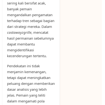
sering kali bersifat acak,
banyak pemain
mengandalkan pengamatan
terhadap tren sebagai bagian
dari strategi mereka. Dalam
castawayzgrille
, mencatat
hasil permainan sebelumnya
dapat membantu
mengidentifikasi
kecenderungan tertentu.
Pendekatan ini tidak
menjamin kemenangan,
tetapi dapat meningkatkan
peluang dengan memberikan
dasar analisis yang lebih
jelas. Pemain yang teliti
dalam mengamati pola