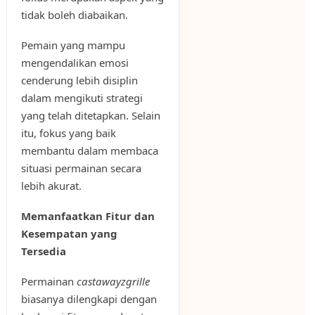
tidak boleh diabaikan.
Pemain yang mampu
mengendalikan emosi
cenderung lebih disiplin
dalam mengikuti strategi
yang telah ditetapkan. Selain
itu, fokus yang baik
membantu dalam membaca
situasi permainan secara
lebih akurat.
Memanfaatkan Fitur dan
Kesempatan yang
Tersedia
Permainan
castawayzgrille
biasanya dilengkapi dengan