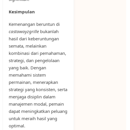
Kesimpulan
Kemenangan beruntun di
castawayzgrille
bukanlah
hasil dari keberuntungan
semata, melainkan
kombinasi dari pemahaman,
strategi, dan pengelolaan
yang baik. Dengan
memahami sistem
permainan, menerapkan
strategi yang konsisten, serta
menjaga disiplin dalam
manajemen modal, pemain
dapat meningkatkan peluang
untuk meraih hasil yang
optimal.