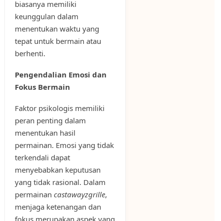
biasanya memiliki
keunggulan dalam
menentukan waktu yang
tepat untuk bermain atau
berhenti.
Pengendalian Emosi dan
Fokus Bermain
Faktor psikologis memiliki
peran penting dalam
menentukan hasil
permainan. Emosi yang tidak
terkendali dapat
menyebabkan keputusan
yang tidak rasional. Dalam
permainan
castawayzgrille
,
menjaga ketenangan dan
fokus merupakan aspek yang