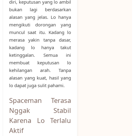
diri, keputusan yang lo ambil
bukan lagi berdasarkan
alasan yang jelas. Lo hanya
mengikuti dorongan yang
muncul saat itu. Kadang lo
merasa yakin tanpa dasar,
kadang lo hanya takut
ketinggalan. Semua ini
membuat keputusan lo
kehilangan arah. Tanpa
alasan yang kuat, hasil yang
lo dapat juga sulit pahami.
Spaceman Terasa
Nggak Stabil
Karena Lo Terlalu
Aktif