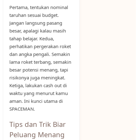
Pertama, tentukan nominal
taruhan sesuai budget.
Jangan langsung pasang
besar, apalagi kalau masih
tahap belajar. Kedua,
perhatikan pergerakan roket
dan angka pengali. Semakin
lama roket terbang, semakin
besar potensi menang, tapi
risikonya juga meningkat.
Ketiga, lakukan cash out di
waktu yang menurut kamu
aman. Ini kunci utama di
SPACEMAN.
Tips dan Trik Biar
Peluang Menang