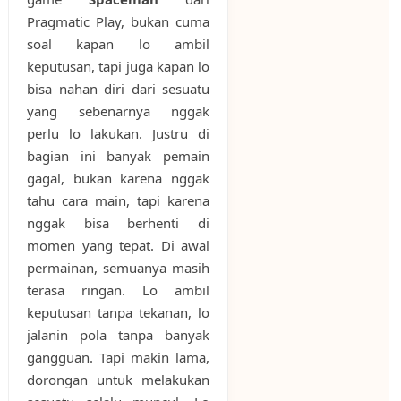
Pragmatic Play
, bukan cuma
soal kapan lo ambil
keputusan, tapi juga kapan lo
bisa nahan diri dari sesuatu
yang sebenarnya nggak
perlu lo lakukan. Justru di
bagian ini banyak pemain
gagal, bukan karena nggak
tahu cara main, tapi karena
nggak bisa berhenti di
momen yang tepat. Di awal
permainan, semuanya masih
terasa ringan. Lo ambil
keputusan tanpa tekanan, lo
jalanin pola tanpa banyak
gangguan. Tapi makin lama,
dorongan untuk melakukan