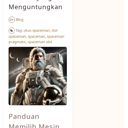
Menguntungkan
Blog
Tag:
situs spaceman
,
slot
spaceman
,
spaceman
,
spaceman
pragmatic
,
spaceman slot
Panduan
Memilih Mesin