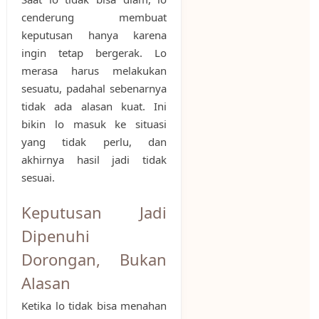
cenderung membuat
keputusan hanya karena
ingin tetap bergerak. Lo
merasa harus melakukan
sesuatu, padahal sebenarnya
tidak ada alasan kuat. Ini
bikin lo masuk ke situasi
yang tidak perlu, dan
akhirnya hasil jadi tidak
sesuai.
Keputusan Jadi
Dipenuhi
Dorongan, Bukan
Alasan
Ketika lo tidak bisa menahan