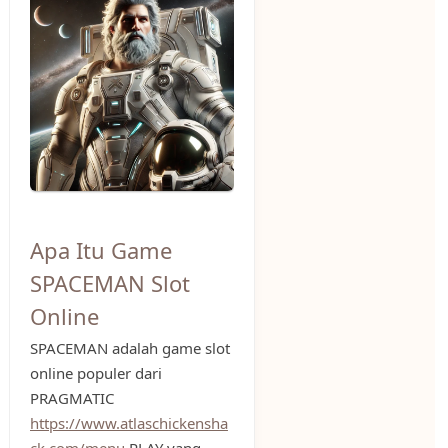
Apa Itu Game
SPACEMAN Slot
Online
SPACEMAN adalah game slot
online populer dari
PRAGMATIC
https://www.atlaschickensha
ck.com/menu
PLAY yang