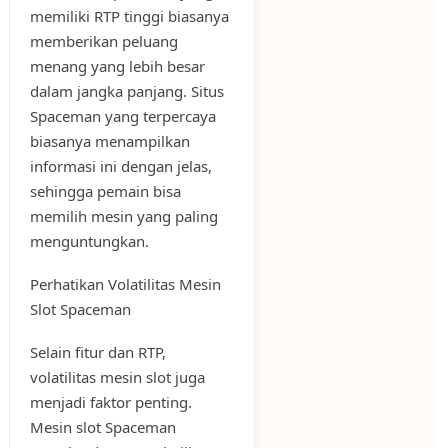
memiliki RTP tinggi biasanya
memberikan peluang
menang yang lebih besar
dalam jangka panjang. Situs
Spaceman yang terpercaya
biasanya menampilkan
informasi ini dengan jelas,
sehingga pemain bisa
memilih mesin yang paling
menguntungkan.
Perhatikan Volatilitas Mesin
Slot Spaceman
Selain fitur dan RTP,
volatilitas mesin slot juga
menjadi faktor penting.
Mesin slot Spaceman