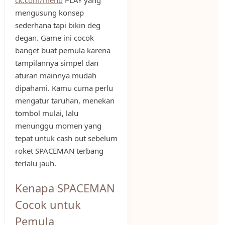
mengusung konsep
sederhana tapi bikin deg
degan. Game ini cocok
banget buat pemula karena
tampilannya simpel dan
aturan mainnya mudah
dipahami. Kamu cuma perlu
mengatur taruhan, menekan
tombol mulai, lalu
menunggu momen yang
tepat untuk cash out sebelum
roket SPACEMAN terbang
terlalu jauh.
Kenapa SPACEMAN
Cocok untuk
Pemula