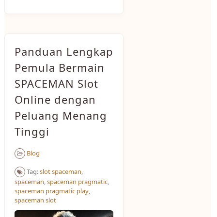
Panduan Lengkap
Pemula Bermain
SPACEMAN Slot
Online dengan
Peluang Menang
Tinggi
Blog
Tag:
slot spaceman
,
spaceman
,
spaceman pragmatic
,
spaceman pragmatic play
,
spaceman slot