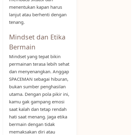
menentukan kapan harus
lanjut atau berhenti dengan
tenang.
Mindset dan Etika
Bermain
Mindset yang tepat bikin
permainan terasa lebih sehat
dan menyenangkan. Anggap
SPACEMAN sebagai hiburan,
bukan sumber penghasilan
utama. Dengan pola pikir ini,
kamu gak gampang emosi
saat kalah dan tetap rendah
hati saat menang. Jaga etika
bermain dengan tidak
memaksakan diri atau