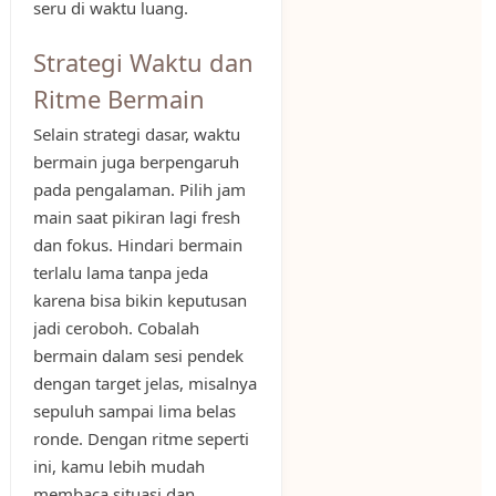
seru di waktu luang.
Strategi Waktu dan
Ritme Bermain
Selain strategi dasar, waktu
bermain juga berpengaruh
pada pengalaman. Pilih jam
main saat pikiran lagi fresh
dan fokus. Hindari bermain
terlalu lama tanpa jeda
karena bisa bikin keputusan
jadi ceroboh. Cobalah
bermain dalam sesi pendek
dengan target jelas, misalnya
sepuluh sampai lima belas
ronde. Dengan ritme seperti
ini, kamu lebih mudah
membaca situasi dan