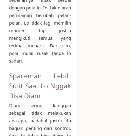
sebenarnya tidak sesuai
dengan pola lo. Ini bikin arah
permainan berubah pelan-
pelan. Lo tidak lagi memilih
momen, tapi justru
mengikuti semua yang
terlihat menarik. Dari situ,
pola mulai rusak tanpa lo
sadari.
Spaceman Lebih
Sulit Saat Lo Nggak
Bisa Diam
Diam sering dianggap
sebagai tidak melakukan
apa-apa, padahal justru itu
bagian penting dari kontrol.
Saat lo tidak bisa diam, lo