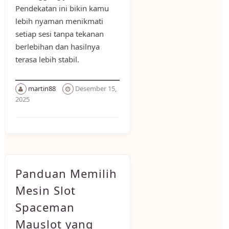
Pendekatan ini bikin kamu
lebih nyaman menikmati
setiap sesi tanpa tekanan
berlebihan dan hasilnya
terasa lebih stabil.
martin88
Desember 15,
2025
Panduan Memilih
Mesin Slot
Spaceman
Mauslot yang