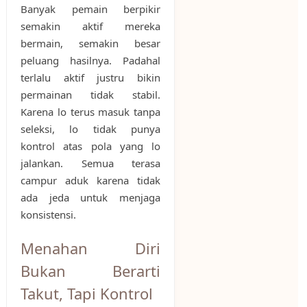
Banyak pemain berpikir
semakin aktif mereka
bermain, semakin besar
peluang hasilnya. Padahal
terlalu aktif justru bikin
permainan tidak stabil.
Karena lo terus masuk tanpa
seleksi, lo tidak punya
kontrol atas pola yang lo
jalankan. Semua terasa
campur aduk karena tidak
ada jeda untuk menjaga
konsistensi.
Menahan Diri
Bukan Berarti
Takut, Tapi Kontrol