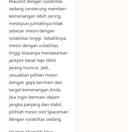
Mauslot dengan volatilitas
sedang cenderung memberi
kemenangan lebih sering,
meskipun jumlahnya tidak
sebesar mesin dengan
volatilitas tinggi. Sebaliknya,
mesin dengan volatilitas
tinggi biasanya menawarkan
jackpot besar tapi lebih
jarang muncul. Jadi,
sesuaikan pilihan mesin
dengan gaya bermain dan
target kemenangan Anda.
Jika ingin bermain dalam
jangka panjang dan stabil,
pilihlah mesin slot Spaceman
dengan volatilitas sedang.
Strategi Memilih Situs