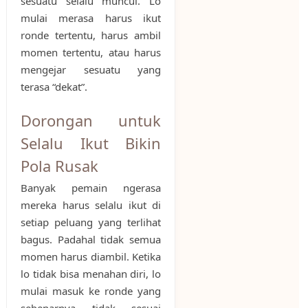
sesuatu selalu muncul. Lo
mulai merasa harus ikut
ronde tertentu, harus ambil
momen tertentu, atau harus
mengejar sesuatu yang
terasa “dekat”.
Dorongan untuk
Selalu Ikut Bikin
Pola Rusak
Banyak pemain ngerasa
mereka harus selalu ikut di
setiap peluang yang terlihat
bagus. Padahal tidak semua
momen harus diambil. Ketika
lo tidak bisa menahan diri, lo
mulai masuk ke ronde yang