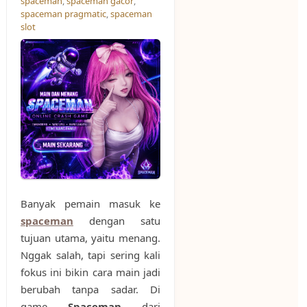
spaceman
,
spaceman gacor
,
spaceman pragmatic
,
spaceman
slot
Banyak pemain masuk ke
spaceman
dengan satu
tujuan utama, yaitu menang.
Nggak salah, tapi sering kali
fokus ini bikin cara main jadi
berubah tanpa sadar. Di
game
Spaceman
dari