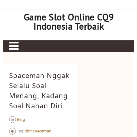
Skip
to
Game Slot Online CQ9
content
Indonesia Terbaik
Contact Us
Privacy Policy
Spaceman Nggak
Earnings Disclaimer
Selalu Soal
Menang, Kadang
About Us
Soal Nahan Diri
Blog
Tag:
slot spaceman
,