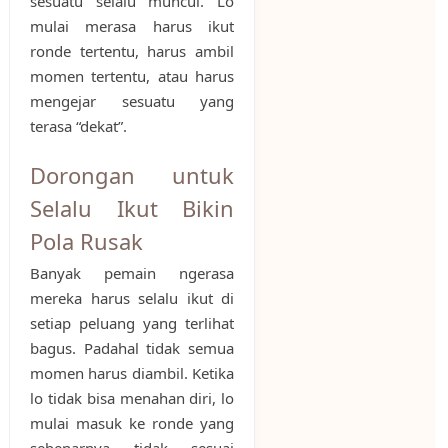
sesuatu selalu muncul. Lo
mulai merasa harus ikut
ronde tertentu, harus ambil
momen tertentu, atau harus
mengejar sesuatu yang
terasa “dekat”.
Dorongan untuk
Selalu Ikut Bikin
Pola Rusak
Banyak pemain ngerasa
mereka harus selalu ikut di
setiap peluang yang terlihat
bagus. Padahal tidak semua
momen harus diambil. Ketika
lo tidak bisa menahan diri, lo
mulai masuk ke ronde yang