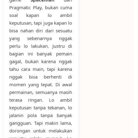
Pragmatic Play
, bukan cuma
soal kapan lo ambil
keputusan, tapi juga kapan lo
bisa nahan diri dari sesuatu
yang sebenarnya nggak
perlu lo lakukan. Justru di
bagian ini banyak pemain
gagal, bukan karena nggak
tahu cara main, tapi karena
nggak bisa berhenti di
momen yang tepat. Di awal
permainan, semuanya masih
terasa ringan. Lo ambil
keputusan tanpa tekanan, lo
jalanin pola tanpa banyak
gangguan. Tapi makin lama,
dorongan untuk melakukan