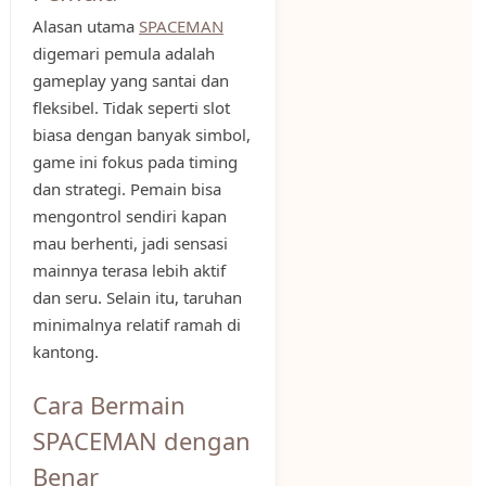
Alasan utama
SPACEMAN
digemari pemula adalah
gameplay yang santai dan
fleksibel. Tidak seperti slot
biasa dengan banyak simbol,
game ini fokus pada timing
dan strategi. Pemain bisa
mengontrol sendiri kapan
mau berhenti, jadi sensasi
mainnya terasa lebih aktif
dan seru. Selain itu, taruhan
minimalnya relatif ramah di
kantong.
Cara Bermain
SPACEMAN dengan
Benar