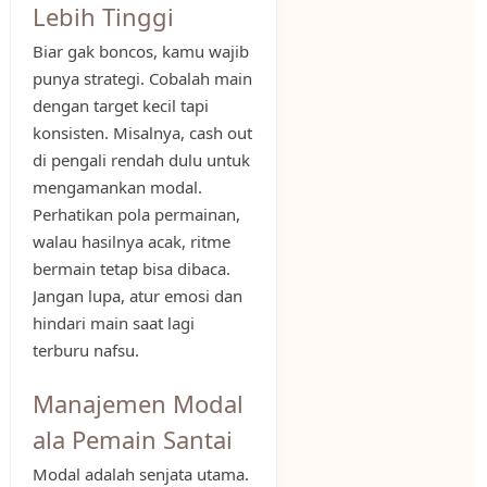
Lebih Tinggi
Biar gak boncos, kamu wajib
punya strategi. Cobalah main
dengan target kecil tapi
konsisten. Misalnya, cash out
di pengali rendah dulu untuk
mengamankan modal.
Perhatikan pola permainan,
walau hasilnya acak, ritme
bermain tetap bisa dibaca.
Jangan lupa, atur emosi dan
hindari main saat lagi
terburu nafsu.
Manajemen Modal
ala Pemain Santai
Modal adalah senjata utama.