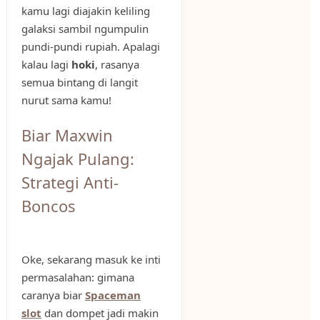
kamu lagi diajakin keliling
galaksi sambil ngumpulin
pundi-pundi rupiah. Apalagi
kalau lagi
hoki
, rasanya
semua bintang di langit
nurut sama kamu!
Biar Maxwin
Ngajak Pulang:
Strategi Anti-
Boncos
Oke, sekarang masuk ke inti
permasalahan: gimana
caranya biar
Spaceman
slot
dan dompet jadi makin