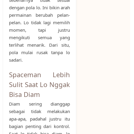
sebenarnya tidak sesuai
dengan pola lo. Ini bikin arah
permainan berubah pelan-
pelan. Lo tidak lagi memilih
momen, tapi justru
mengikuti semua yang
terlihat menarik. Dari situ,
pola mulai rusak tanpa lo
sadari.
Spaceman Lebih
Sulit Saat Lo Nggak
Bisa Diam
Diam sering dianggap
sebagai tidak melakukan
apa-apa, padahal justru itu
bagian penting dari kontrol.
Saat lo tidak bisa diam, lo