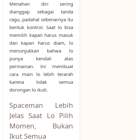
Menahan diri sering
dianggap sebagai tanda
ragu, padahal sebenarnya itu
bentuk kontrol. Saat lo bisa
memilih kapan harus masuk
dan kapan harus diam, lo
menunjukkan bahwa lo
punya kendali atas
permainan. Ini membuat
cara main lo lebih terarah
karena tidak semua
dorongan lo ikuti.
Spaceman Lebih
Jelas Saat Lo Pilih
Momen, Bukan
Ikut Semua