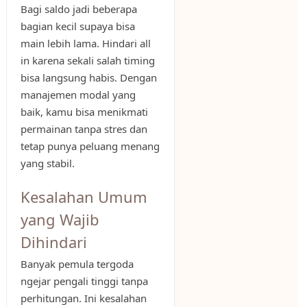
Bagi saldo jadi beberapa
bagian kecil supaya bisa
main lebih lama. Hindari all
in karena sekali salah timing
bisa langsung habis. Dengan
manajemen modal yang
baik, kamu bisa menikmati
permainan tanpa stres dan
tetap punya peluang menang
yang stabil.
Kesalahan Umum
yang Wajib
Dihindari
Banyak pemula tergoda
ngejar pengali tinggi tanpa
perhitungan. Ini kesalahan