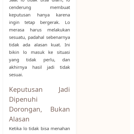
cenderung membuat
keputusan hanya karena
ingin tetap bergerak. Lo
merasa harus melakukan
sesuatu, padahal sebenarnya
tidak ada alasan kuat. Ini
bikin lo masuk ke situasi
yang tidak perlu, dan
akhirnya hasil jadi tidak
sesuai.
Keputusan Jadi
Dipenuhi
Dorongan, Bukan
Alasan
Ketika lo tidak bisa menahan